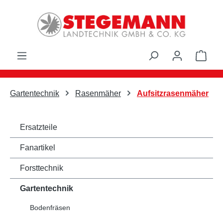
Zum Hauptinhalt springen
Ware
Gartentechnik
Rasenmäher
Aufsitzrasenmäher
Ersatzteile
Fanartikel
Forsttechnik
Gartentechnik
Bodenfräsen