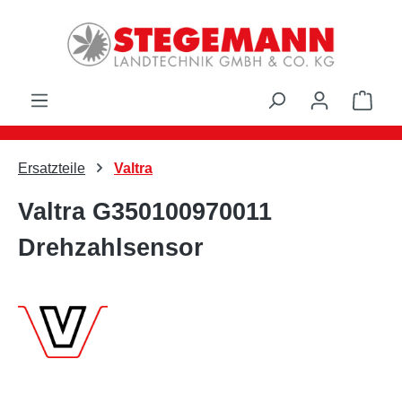
Zum Hauptinhalt springen
Ware
Ersatzteile
Valtra
Valtra G350100970011
Drehzahlsensor
Bildergalerie überspringen